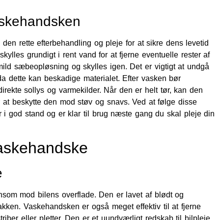
vaskehandsken
 den rette efterbehandling og pleje for at sikre dens levetid
ylles grundigt i rent vand for at fjerne eventuelle rester af
mild sæbeopløsning og skylles igen. Det er vigtigt at undgå
a dette kan beskadige materialet. Efter vasken bør
irekte sollys og varmekilder. Når den er helt tør, kan den
r at beskytte den mod støv og snavs. Ved at følge disse
r i god stand og er klar til brug næste gang du skal pleje din
vaskehandske
e
ånsom mod bilens overflade. Den er lavet af blødt og
akken. Vaskehandsken er også meget effektiv til at fjerne
riber eller pletter. Den er et uundværligt redskab til bilpleje,