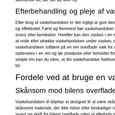
Efterbehandling og pleje af 
Efter brug af vaskehandsken er det vigtigt at give den
og effektivitet. Først og fremmest bør vaskehandsken sk
snavs eller kemikalier. Herefter kan den vaskes i en 
at vride eller strække vaskehandsken under vasken, d
vaskehandsken lufttørre på en ren overflade væk fra d
opbevares i en ren og tør plastpose eller beholder fo
simple trin kan du sikre, at din vaskehandske forblive
bil.
Fordele ved at bruge en 
Skånsom mod bilens overflad
Vaskehandsken til bilpleje er designet til at være sk
skånsomt materiale, der ikke ridser eller beskadiger l
snavs og skidt fra bilens overflade uden at efterlade st