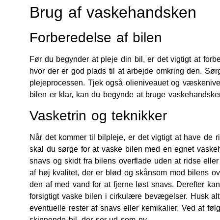
Brug af vaskehandsken
Forberedelse af bilen
Før du begynder at pleje din bil, er det vigtigt at for
hvor der er god plads til at arbejde omkring den. Sør
plejeprocessen. Tjek også olieniveauet og væskeniveaue
bilen er klar, kan du begynde at bruge vaskehandsker 
Vasketrin og teknikker
Når det kommer til bilpleje, er det vigtigt at have de 
skal du sørge for at vaske bilen med en egnet vaskeha
snavs og skidt fra bilens overflade uden at ridse ell
af høj kvalitet, der er blød og skånsom mod bilens ov
den af med vand for at fjerne løst snavs. Derefter 
forsigtigt vaske bilen i cirkulære bevægelser. Husk alt
eventuelle rester af snavs eller kemikalier. Ved at f
skinnende bil, der ser ud som ny.