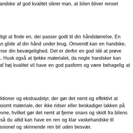
andske af god kvalitet sikrer man, at bilen bliver renset
igt at finde en, der passer godt til din håndstørrelse. En
kan glide af din hånd under brug. Omvendt kan en handske,
ænse din bevægelighed. Det er derfor en god idé at prøve
orm. Husk også at tjekke materialet, da nogle handsker kan
 af høj kvalitet vil have en god pasform og være behagelig at
ioner og ekstraudstyr, der gør det nemt og effektivt at
somt materiale, der ikke ridser eller beskadiger lakken på
e, hvilket gør det nemt at fjerne snavs og skidt fra bilens
, så du altid kan have en ren og klar vaskehandske til
essionel og skinnende ren bil uden besvær.