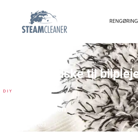
RENGØRING 
Vaskehandske til bilplej
DIY
Bilpleje eksperten
oktober 17, 2023