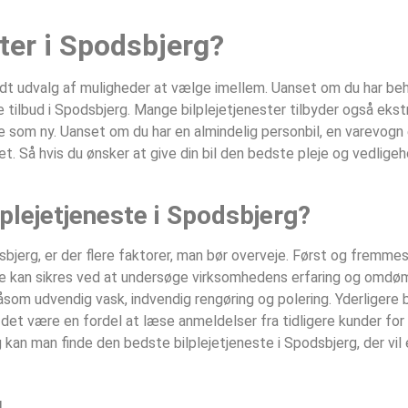
ster i Spodsbjerg?
bredt udvalg af muligheder at vælge imellem. Uanset om du har 
te tilbud i Spodsbjerg. Mange bilplejetjenester tilbyder også ekst
nne som ny. Uanset om du har en almindelig personbil, en varevogn e
t. Så hvis du ønsker at give din bil den bedste pleje og vedligeh
plejetjeneste i Spodsbjerg?
bjerg, er der flere faktorer, man bør overveje. Først og fremmest
Dette kan sikres ved at undersøge virksomhedens erfaring og omdø
 såsom udvendig vask, indvendig rengøring og polering. Yderligere
det være en fordel at læse anmeldelser fra tidligere kunder for a
 kan man finde den bedste bilplejetjeneste i Spodsbjerg, der vil 
g