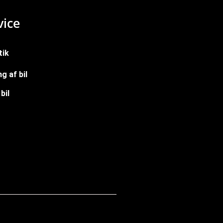
ice
tik
g af bil
bil