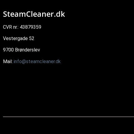
SteamCleaner.dk
CVR nr.: 43879359
Vestergade 52
9700 Brønderslev
Mail:
info@steamcleaner.dk