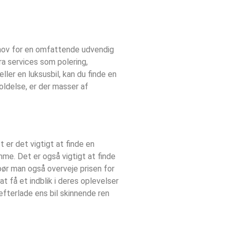
behov for en omfattende udvendig
ra services som polering,
ller en luksusbil, kan du finde en
oldelse, er der masser af
 er det vigtigt at finde en
mme. Det er også vigtigt at finde
 bør man også overveje prisen for
t få et indblik i deres oplevelser
efterlade ens bil skinnende ren