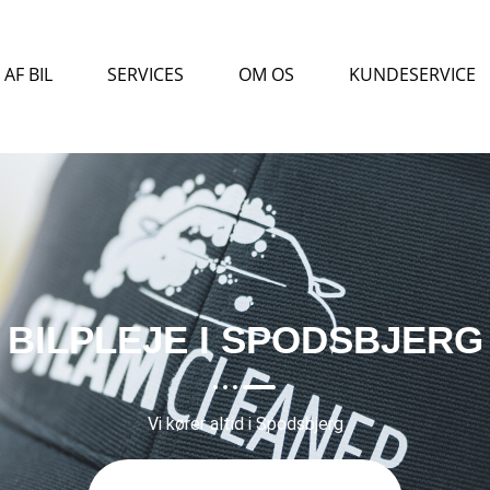
AF BIL
SERVICES
OM OS
KUNDESERVICE
BILPLEJE I SPODSBJERG
Vi kører altid i Spodsbjerg