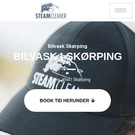
Bilvask Skørping
BILVASK I SKØRPING
Vi kører altid i Skørping
BOOK TID HERUNDER