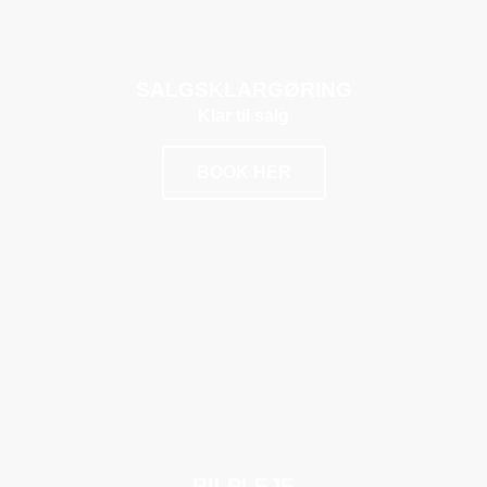
SALGSKLARGØRING
Klar til salg
BOOK HER
POPULÆR
BILPLEJE