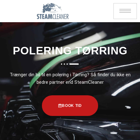
POLERING TØRRING
Trænger din bil til en polering i Tørring? Så finder du ikke en
bedre partner end SteamCleaner
BOOK TID