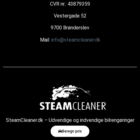
CVR nr.: 43879359
Vestergade 52
9700 Brønderslev
Mail:
info@steamcleaner.dk
SteamCleaner.dk – Udvendige og indvendige bilrengøringer
med damp
Beregn pris