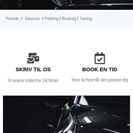
Forside
/
Services
/
Polering
/
Booking
/
Tørring
SKRIV TIL OS
BOOK EN TID
Hvor & Hvornår det passer dig
Vi svarer indenfor 24 timer