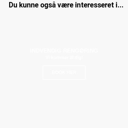
Du kunne også være interesseret i...
INDVENDIG RENGØRING
Vi kommer til dig!
BOOK HER
POPULÆR