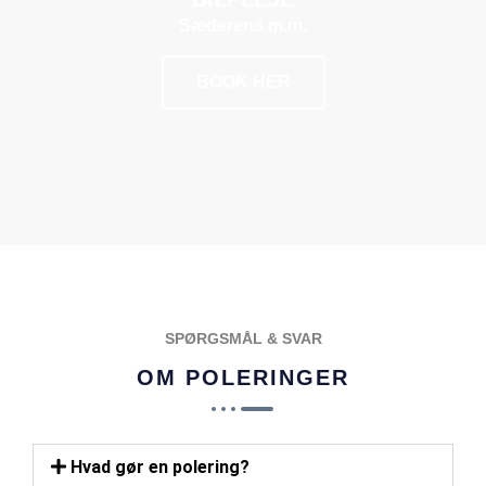
Sæderens m.m.
BOOK HER
POPULÆR
SPØRGSMÅL & SVAR
OM POLERINGER
Hvad gør en polering?