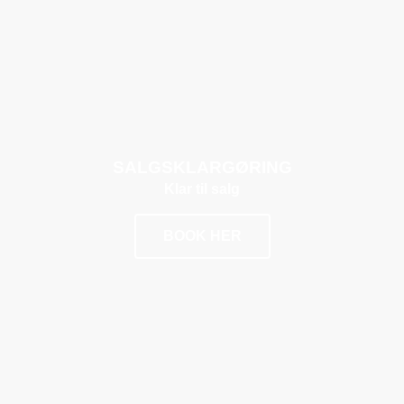
POPULÆR
SALGSKLARGØRING
Klar til salg
BOOK HER
POPULÆR