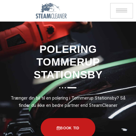
POLERING
TOMMERUP
STATIONSBY
Trænger din bil til en polering i Tommerup Stationsby? Så
finder du ikke en bedre partner end SteamCleaner
BOOK TID