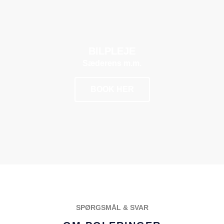
BILPLEJE
Sæderens m.m.
BOOK HER
POPULÆR
SPØRGSMÅL & SVAR