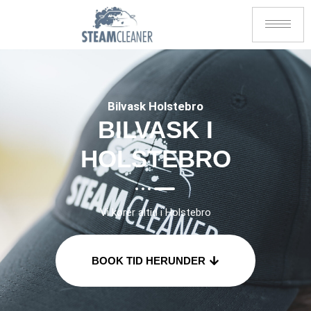
Bilvask Holstebro
BILVASK I
HOLSTEBRO
Vi kører altid i Holstebro
BOOK TID HERUNDER