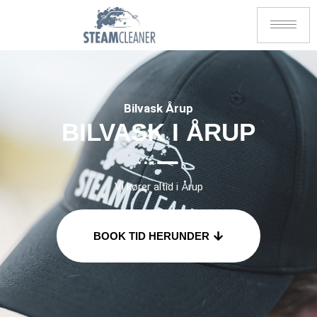
Bilvask Årup
BILVASK I ÅRUP
Vi kører altid i Årup
BOOK TID HERUNDER