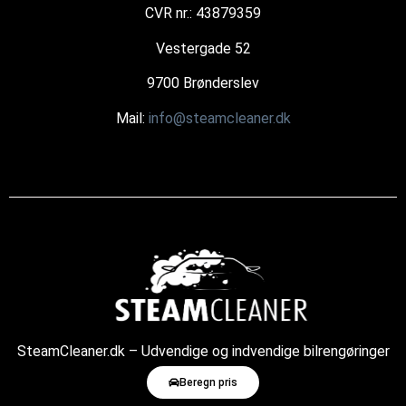
CVR nr.: 43879359
Vestergade 52
9700 Brønderslev
Mail:
info@steamcleaner.dk
SteamCleaner.dk – Udvendige og indvendige bilrengøringer
med damp
Beregn pris