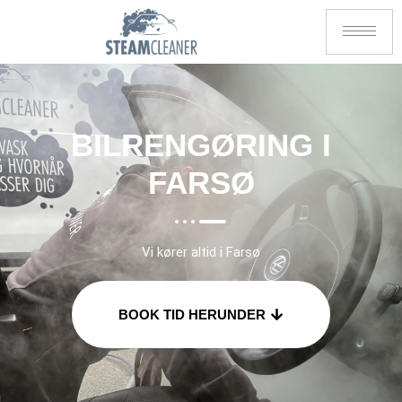
BILRENGØRING I
FARSØ
Vi kører altid i Farsø
BOOK TID HERUNDER