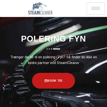
POLERING FYN
Trænger din bil til en polering i Fyn? Så finder du ikke en
bedre partner end SteamCleaner
BOOK TID