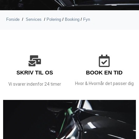
Forside
/
Services
/
Polering
/
Booking
/
Fyn
SKRIV TIL OS
BOOK EN TID
Hvor & Hvornår det passer dig
Vi svarer indenfor 24 timer