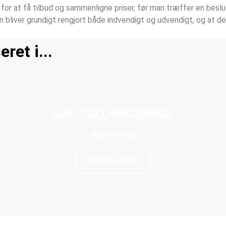
for at få tilbud og sammenligne priser, før man træffer en besl
len bliver grundigt rengjort både indvendigt og udvendigt, og at d
ret i...
SALGSKLARGØRING
Klar til salg
BOOK HER