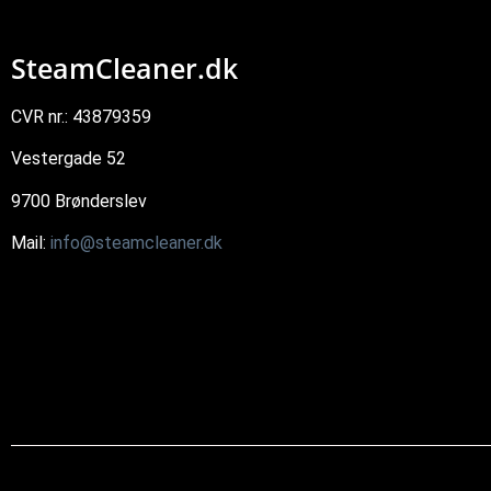
SteamCleaner.dk
CVR nr.: 43879359
Vestergade 52
9700 Brønderslev
Mail:
info@steamcleaner.dk