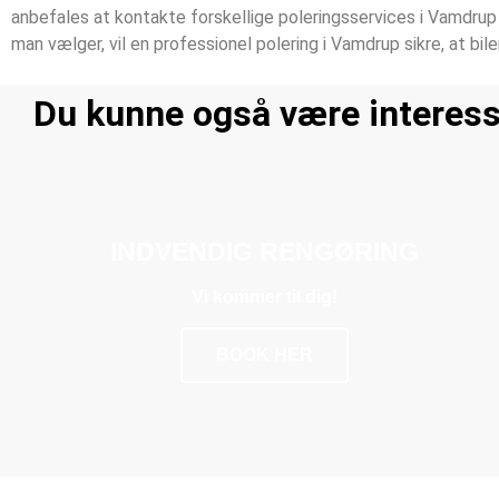
anbefales at kontakte forskellige poleringsservices i Vamdrup 
man vælger, vil en professionel polering i Vamdrup sikre, at bi
Du kunne også være interesse
INDVENDIG RENGØRING
Vi kommer til dig!
BOOK HER