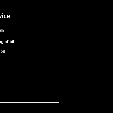
ice
tik
g af bil
bil