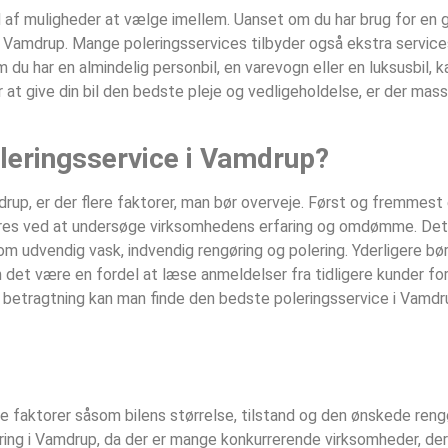
d af muligheder at vælge imellem. Uanset om du har brug for en g
 i Vamdrup. Mange poleringsservices tilbyder også ekstra servi
om du har en almindelig personbil, en varevogn eller en luksusbil, k
at give din bil den bedste pleje og vedligeholdelse, er der mass
leringsservice i Vamdrup?
up, er der flere faktorer, man bør overveje. Først og fremmest e
sikres ved at undersøge virksomhedens erfaring og omdømme. Det 
som udvendig vask, indvendig rengøring og polering. Yderligere bø
det være en fordel at læse anmeldelser fra tidligere kunder for a
 betragtning kan man finde den bedste poleringsservice i Vamdrup
ge faktorer såsom bilens størrelse, tilstand og den ønskede ren
ering i Vamdrup, da der er mange konkurrerende virksomheder, der