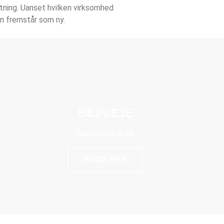
utning. Uanset hvilken virksomhed
en fremstår som ny.
BILPLEJE
Sæderens m.m.
BOOK HER