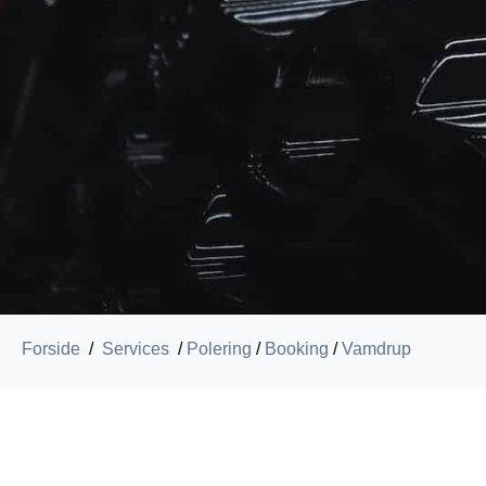
Forside
/
Services
/
Polering
/
Booking
/
Vamdrup