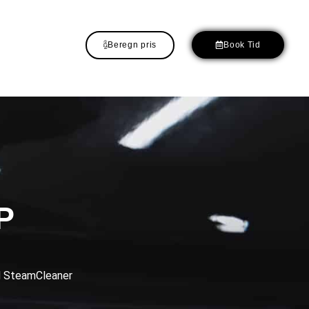
Beregn pris
Book Tid
P
nd SteamCleaner