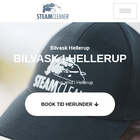
Bilvask Hellerup
BILVASK I HELLERUP
Vi kører altid i Hellerup
BOOK TID HERUNDER