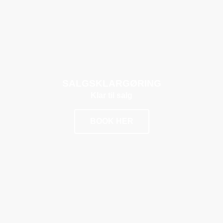
POPULÆR
SALGSKLARGØRING
Klar til salg
BOOK HER
POPULÆR