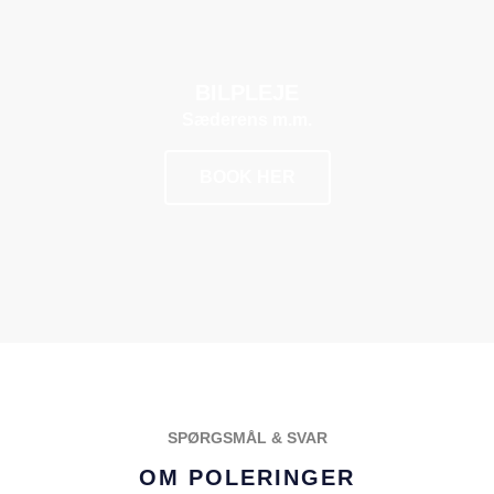
BILPLEJE
Sæderens m.m.
BOOK HER
POPULÆR
SPØRGSMÅL & SVAR
OM POLERINGER