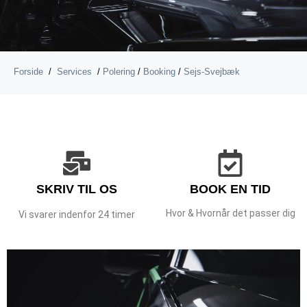
Forside
/
Services
/
Polering
/
Booking
/
Sejs-Svejbæk
SKRIV TIL OS
BOOK EN TID
Hvor & Hvornår det passer dig
Vi svarer indenfor 24 timer