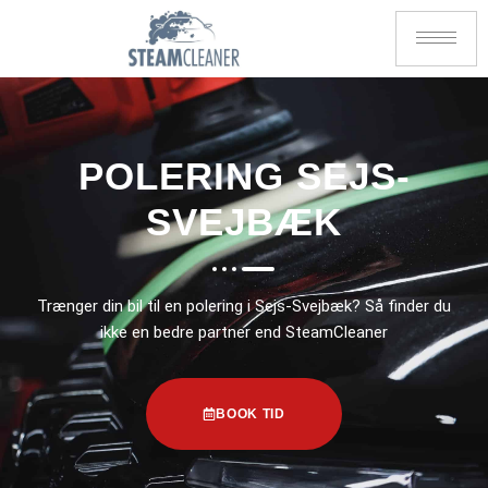
POLERING SEJS-
SVEJBÆK
Trænger din bil til en polering i Sejs-Svejbæk? Så finder du
ikke en bedre partner end SteamCleaner
BOOK TID