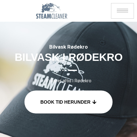
Bilvask Rødekro
BILVASK I RØDEKRO
Vi kører altid i Rødekro
BOOK TID HERUNDER