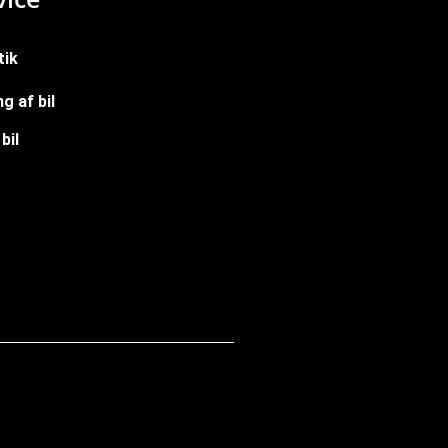
tik
g af bil
bil