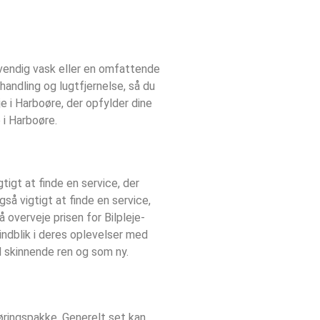
dvendig vask eller en omfattende
handling og lugtfjernelse, så du
je i Harboøre, der opfylder dine
 i Harboøre.
tigt at finde en service, der
så vigtigt at finde en service,
 overveje prisen for Bilpleje-
indblik i deres oplevelser med
il skinnende ren og som ny.
øringspakke. Generelt set kan