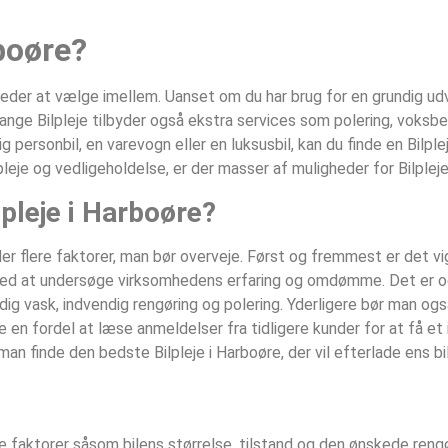
rboøre?
igheder at vælge imellem. Uanset om du har brug for en grundig u
Mange Bilpleje tilbyder også ekstra services som polering, voksbe
ig personbil, en varevogn eller en luksusbil, kan du finde en Bilple
leje og vedligeholdelse, er der masser af muligheder for Bilpleje
pleje i Harboøre?
er flere faktorer, man bør overveje. Først og fremmest er det vig
es ved at undersøge virksomhedens erfaring og omdømme. Det er og
dig vask, indvendig rengøring og polering. Yderligere bør man også
 en fordel at læse anmeldelser fra tidligere kunder for at få et 
man finde den bedste Bilpleje i Harboøre, der vil efterlade ens b
ge faktorer såsom bilens størrelse, tilstand og den ønskede reng