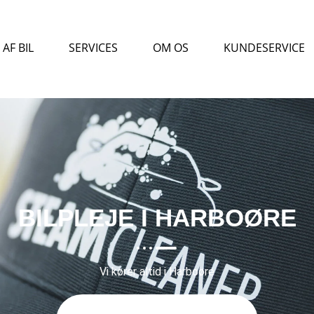
AF BIL
SERVICES
OM OS
KUNDESERVICE
BILPLEJE I HARBOØRE
Vi kører altid i Harboøre