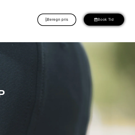
Beregn pris
Book Tid
P