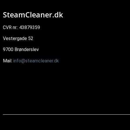
SteamCleaner.dk
CVR nr.: 43879359
Vestergade 52
9700 Brønderslev
Mail:
info@steamcleaner.dk