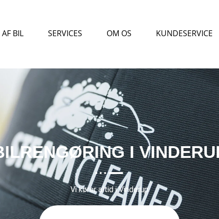
AF BIL
SERVICES
OM OS
KUNDESERVICE
BILRENGØRING I VINDERU
Vi kører altid i Vinderup