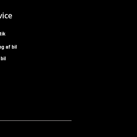
ice
tik
g af bil
bil