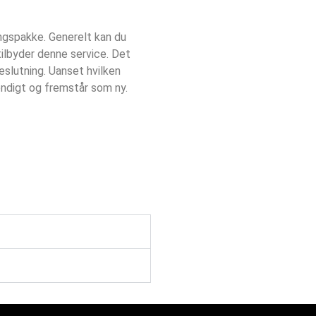
ingspakke. Generelt kan du
tilbyder denne service. Det
eslutning. Uanset hvilken
vendigt og fremstår som ny.