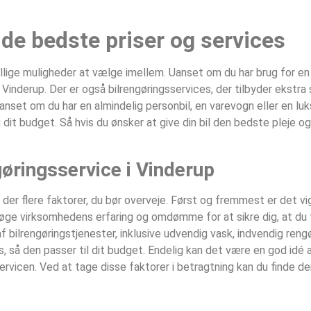
d de bedste priser og services
ellige muligheder at vælge imellem. Uanset om du har brug for en
 Vinderup‎. Der er også bilrengøringsservices, der tilbyder ekstra
anset om du har en almindelig personbil, en varevogn eller en luks
g dit budget. Så hvis du ønsker at give din bil den bedste pleje o
øringsservice i Vinderup‎
r der flere faktorer, du bør overveje. Først og fremmest er det vig
ersøge virksomhedens erfaring og omdømme for at sikre dig, at du
f bilrengøringstjenester, inklusive udvendig vask, indvendig rengø
es, så den passer til dit budget. Endelig kan det være en god idé 
servicen. Ved at tage disse faktorer i betragtning kan du finde d