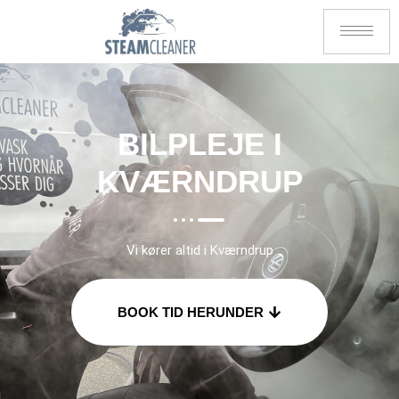
BILPLEJE I
KVÆRNDRUP
Vi kører altid i Kværndrup
BOOK TID HERUNDER