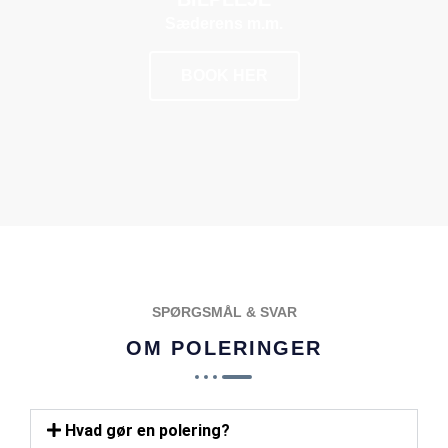
Sæderens m.m.
BOOK HER
POPULÆR
SPØRGSMÅL & SVAR
OM POLERINGER
Hvad gør en polering?