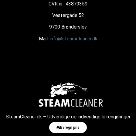
CVR nr.: 43879359
Vestergade 52
9700 Brønderslev
Mail:
info@steamcleaner.dk
SteamCleaner.dk – Udvendige og indvendige bilrengøringer
med damp
Beregn pris