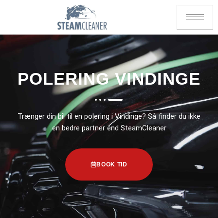
POLERING VINDINGE
Trænger din bil til en polering i Vindinge? Så finder du ikke
en bedre partner end SteamCleaner
BOOK TID