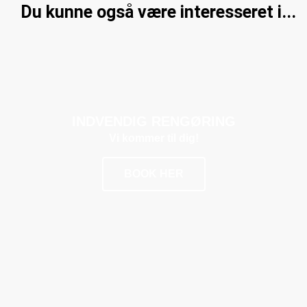
Du kunne også være interesseret i...
INDVENDIG RENGØRING
Vi kommer til dig!
BOOK HER
POPULÆR