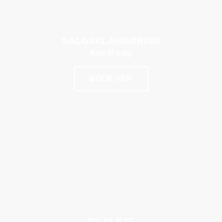
SALGSKLARGØRING
Klar til salg
BOOK HER
POPULÆR
BILPLEJE