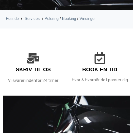
Forside
/
Services
/
Polering
/
Booking
/
Vindinge
SKRIV TIL OS
BOOK EN TID
Hvor & Hvornår det passer dig
Vi svarer indenfor 24 timer