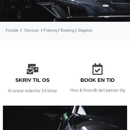
Forside
/
Services
/
Polering
/
Booking
/
Slagelse
SKRIV TIL OS
BOOK EN TID
Hvor & Hvornår det passer dig
Vi svarer indenfor 24 timer