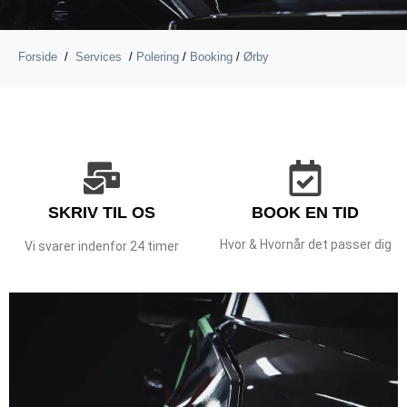
Forside
/
Services
/
Polering
/
Booking
/
Ørby
SKRIV TIL OS
BOOK EN TID
Hvor & Hvornår det passer dig
Vi svarer indenfor 24 timer