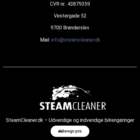
CVR nr.: 43879359
Vestergade 52
9700 Brønderslev
Mail:
info@steamcleaner.dk
SteamCleaner.dk – Udvendige og indvendige bilrengøringer
med damp
Beregn pris