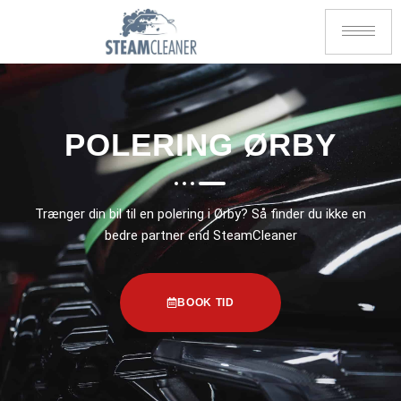
POLERING ØRBY
Trænger din bil til en polering i Ørby? Så finder du ikke en
bedre partner end SteamCleaner
BOOK TID