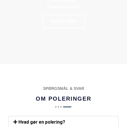
Sæderens m.m.
BOOK HER
POPULÆR
SPØRGSMÅL & SVAR
OM POLERINGER
Hvad gør en polering?