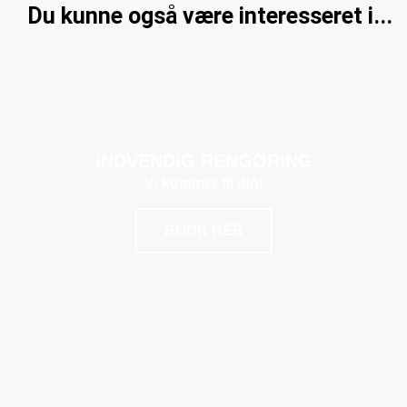
Du kunne også være interesseret i...
INDVENDIG RENGØRING
Vi kommer til dig!
BOOK HER
POPULÆR