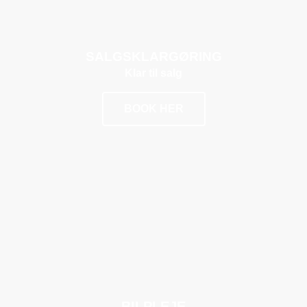
SALGSKLARGØRING
Klar til salg
BOOK HER
POPULÆR
BILPLEJE