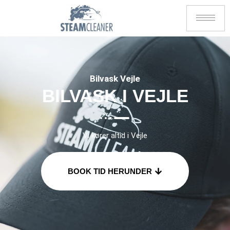
Bilvask Vejle
BILVASK I VEJLE
Vi kører altid i Vejle
BOOK TID HERUNDER