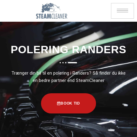
POLERING RANDERS
Trænger din bil til en polering i Randers? Så finder du ikke
en bedre partner end SteamCleaner
BOOK TID