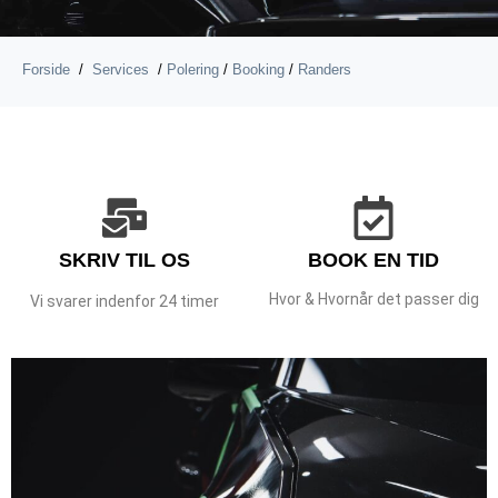
Forside
/
Services
/
Polering
/
Booking
/
Randers
SKRIV TIL OS
BOOK EN TID
Hvor & Hvornår det passer dig
Vi svarer indenfor 24 timer