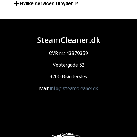
Hvilke services tilbyder i?
SteamCleaner.dk
CVR nr.: 43879359
Vestergade 52
9700 Brønderslev
Mail:
info@steamcleaner.dk