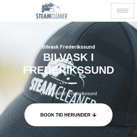
Bilvask Frederikssund
BILVASK I
FREDERIKSSUND
Vi kører altid i Frederikssund
BOOK TID HERUNDER