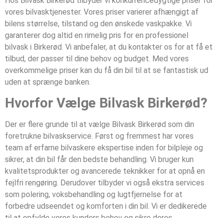
Hos Bilvask Birkerød tilbyder vi konkurrencedygtige priser for
vores bilvasktjenester. Vores priser varierer afhængigt af
bilens størrelse, tilstand og den ønskede vaskpakke. Vi
garanterer dog altid en rimelig pris for en professionel
bilvask i Birkerød. Vi anbefaler, at du kontakter os for at få et
tilbud, der passer til dine behov og budget. Med vores
overkommelige priser kan du få din bil til at se fantastisk ud
uden at sprænge banken.
Hvorfor Vælge Bilvask Birkerød?
Der er flere grunde til at vælge Bilvask Birkerød som din
foretrukne bilvaskservice. Først og fremmest har vores
team af erfarne bilvaskere ekspertise inden for bilpleje og
sikrer, at din bil får den bedste behandling. Vi bruger kun
kvalitetsprodukter og avancerede teknikker for at opnå en
fejlfri rengøring. Derudover tilbyder vi også ekstra services
som polering, voksbehandling og lugtfjernelse for at
forbedre udseendet og komforten i din bil. Vi er dedikerede
til at opfylde vores kunders behov og sikre deres