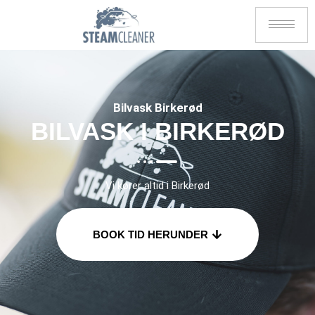
Bilvask Birkerød
BILVASK I BIRKERØD
Vi kører altid i Birkerød
BOOK TID HERUNDER