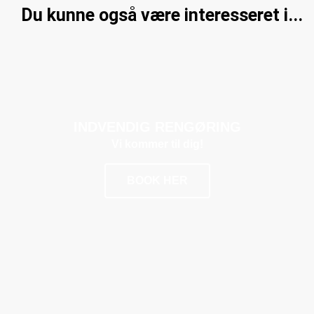
Du kunne også være interesseret i...
INDVENDIG RENGØRING
Vi kommer til dig!
BOOK HER
POPULÆR