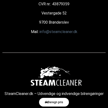
CVR nr.: 43879359
Vestergade 52
9700 Brønderslev
Mail:
info@steamcleaner.dk
SteamCleaner.dk – Udvendige og indvendige bilrengøringer
med damp
Beregn pris