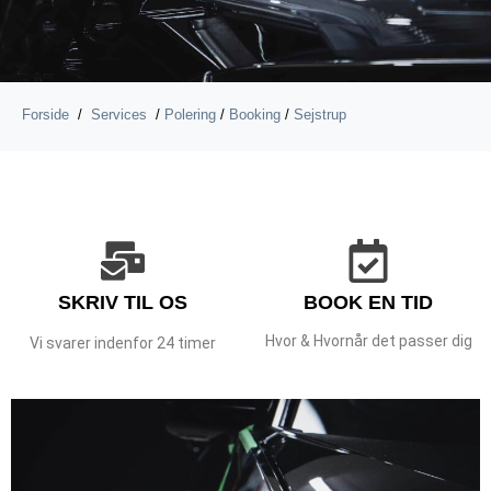
Forside
/
Services
/
Polering
/
Booking
/
Sejstrup
SKRIV TIL OS
BOOK EN TID
Hvor & Hvornår det passer dig
Vi svarer indenfor 24 timer