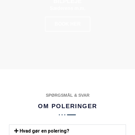
BILPLEJE
Sæderens m.m.
BOOK HER
POPULÆR
SPØRGSMÅL & SVAR
OM POLERINGER
Hvad gør en polering?