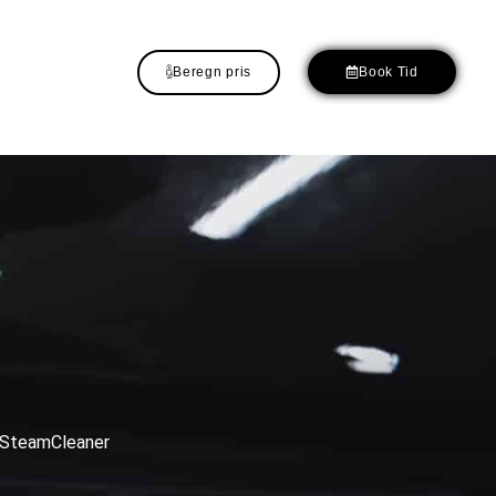
Beregn pris
Book Tid
Y
nd SteamCleaner