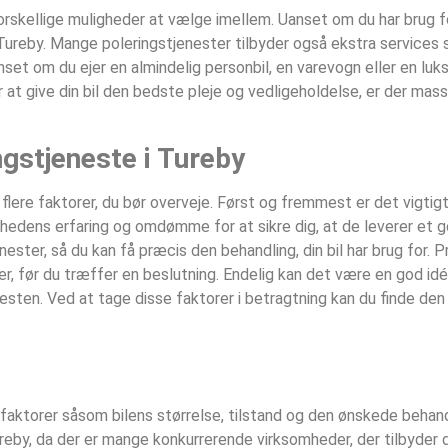
forskellige muligheder at vælge imellem. Uanset om du har brug fo
 Tureby. Mange poleringstjenester tilbyder også ekstra service
Uanset om du ejer en almindelig personbil, en varevogn eller en luks
 at give din bil den bedste pleje og vedligeholdelse, er der mas
ngstjeneste i Tureby
 flere faktorer, du bør overveje. Først og fremmest er det vigtigt
mhedens erfaring og omdømme for at sikre dig, at de leverer et go
nester, så du kan få præcis den behandling, din bil har brug for. P
er, før du træffer en beslutning. Endelig kan det være en god idé
nesten. Ved at tage disse faktorer i betragtning kan du finde de
 faktorer såsom bilens størrelse, tilstand og den ønskede behand
Tureby, da der er mange konkurrerende virksomheder, der tilbyder