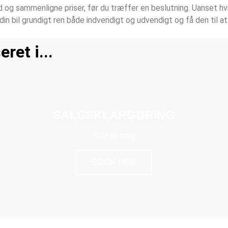
ud og sammenligne priser, før du træffer en beslutning. Uanset h
 din bil grundigt ren både indvendigt og udvendigt og få den til 
ret i...
SALGSKLARGØRING
Klar til salg
BOOK HER