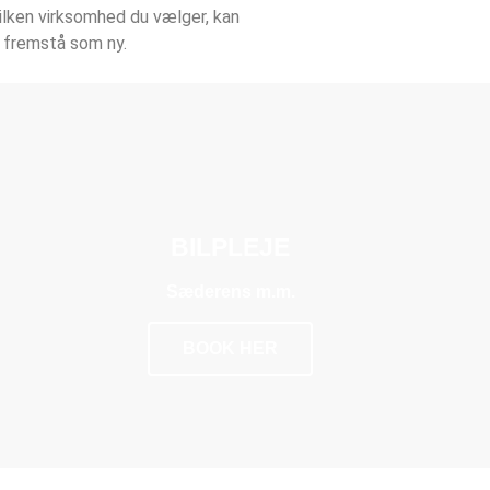
vilken virksomhed du vælger, kan
at fremstå som ny.
BILPLEJE
Sæderens m.m.
BOOK HER