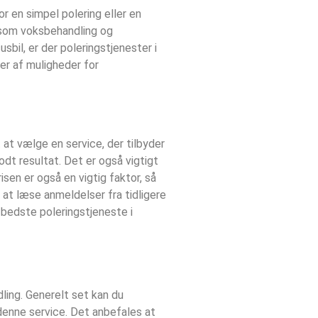
r en simpel polering eller en
s som voksbehandling og
usbil, er der poleringstjenester i
ser af muligheder for
 at vælge en service, der tilbyder
dt resultat. Det er også vigtigt
risen er også en vigtig faktor, så
 at læse anmeldelser fra tidligere
n bedste poleringstjeneste i
ling. Generelt set kan du
 denne service. Det anbefales at