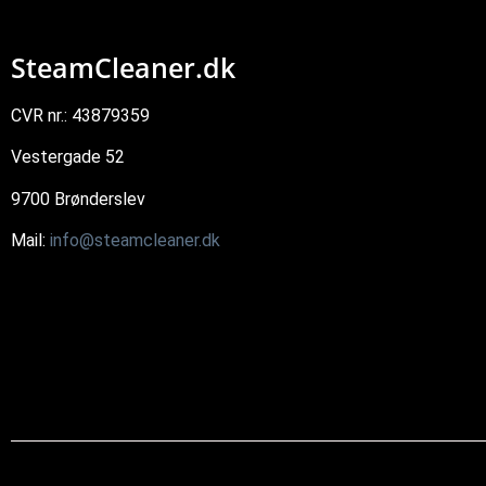
SteamCleaner.dk
CVR nr.: 43879359
Vestergade 52
9700 Brønderslev
Mail:
info@steamcleaner.dk