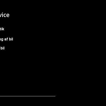
ice
tik
g af bil
bil