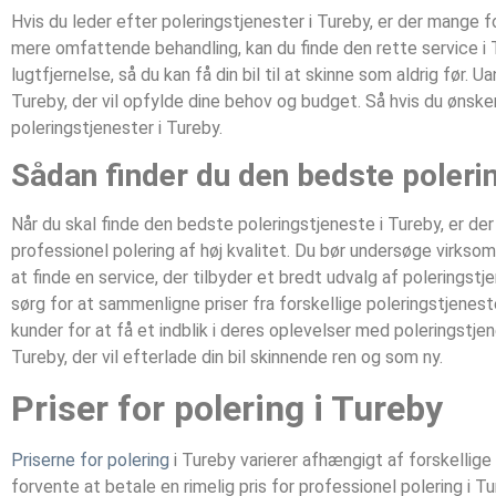
Hvis du leder efter poleringstjenester i Tureby, er der mange 
mere omfattende behandling, kan du finde den rette service i
lugtfjernelse, så du kan få din bil til at skinne som aldrig før. 
Tureby, der vil opfylde dine behov og budget. Så hvis du ønsker
poleringstjenester i Tureby.
Sådan finder du den bedste poleri
Når du skal finde den bedste poleringstjeneste i Tureby, er der
professionel polering af høj kvalitet. Du bør undersøge virkso
at finde en service, der tilbyder et bredt udvalg af poleringstje
sørg for at sammenligne priser fra forskellige poleringstjenest
kunder for at få et indblik i deres oplevelser med poleringstje
Tureby, der vil efterlade din bil skinnende ren og som ny.
Priser for polering i Tureby
Priserne for polering
i Tureby varierer afhængigt af forskellige
forvente at betale en rimelig pris for professionel polering i 