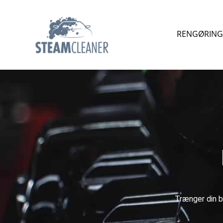
RENGØRING 
Trænger din bi