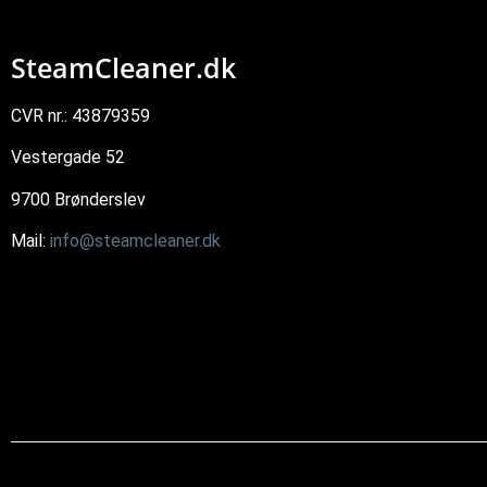
SteamCleaner.dk
CVR nr.: 43879359
Vestergade 52
9700 Brønderslev
Mail:
info@steamcleaner.dk