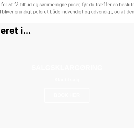
 for at få tilbud og sammenligne priser, før du træffer en beslu
 bil bliver grundigt poleret både indvendigt og udvendigt, og at d
ret i...
SALGSKLARGØRING
Klar til salg
BOOK HER