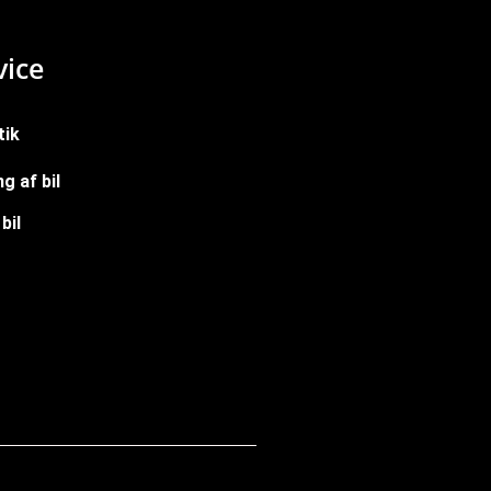
ice
tik
g af bil
bil