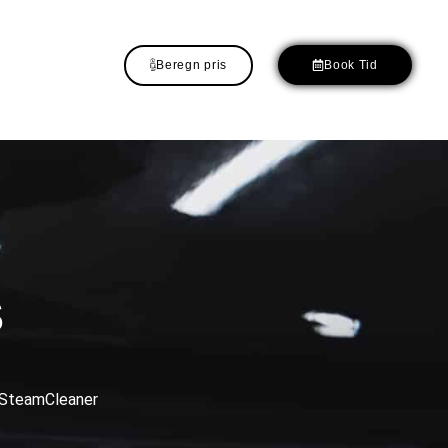
Beregn pris
Book Tid
S
nd SteamCleaner