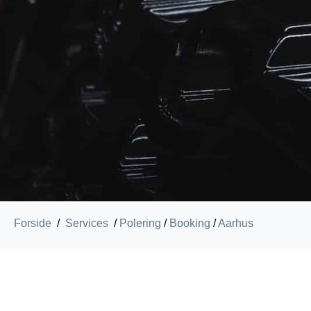
Forside
/
Services
/
Polering
/
Booking
/
Aarhus