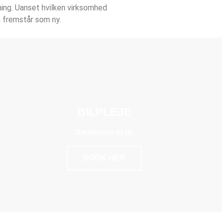
tning. Uanset hvilken virksomhed
en fremstår som ny.
BILPLEJE
Sæderens m.m.
BOOK HER