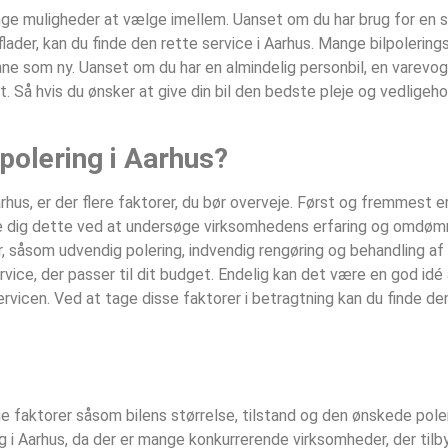
mange muligheder at vælge imellem. Uanset om du har brug for en s
der, kan du finde den rette service i Aarhus. Mange bilpolering
nne som ny. Uanset om du har en almindelig personbil, en varevogn 
t. Så hvis du ønsker at give din bil den bedste pleje og vedligeh
polering i Aarhus?
hus, er der flere faktorer, du bør overveje. Først og fremmest er 
sikre dig dette ved at undersøge virksomhedens erfaring og omdø
ter, såsom udvendig polering, indvendig rengøring og behandling a
vice, der passer til dit budget. Endelig kan det være en god idé
ervicen. Ved at tage disse faktorer i betragtning kan du finde den
ige faktorer såsom bilens størrelse, tilstand og den ønskede pol
ing i Aarhus, da der er mange konkurrerende virksomheder, der til