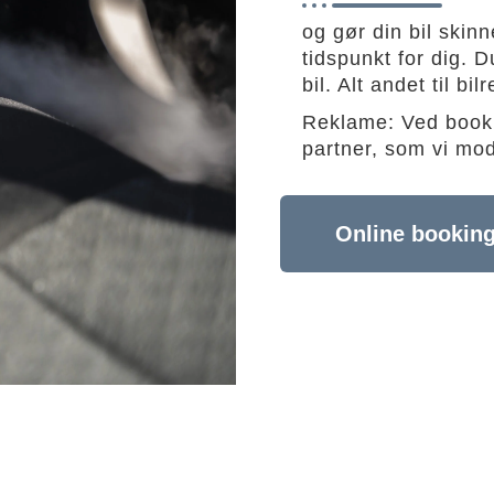
og gør din bil skin
tidspunkt for dig. D
bil. Alt andet til b
Reklame: Ved booki
partner, som vi mo
Online bookin