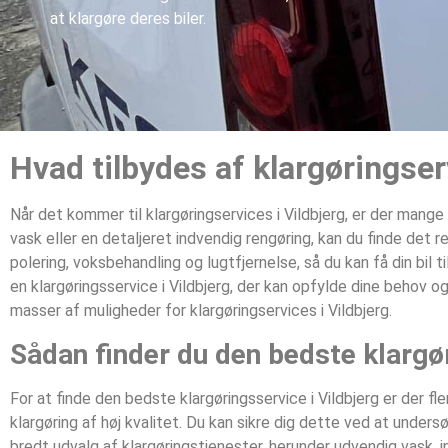
at klargøre deres biler.
Hvad tilbydes af klargøringser
Når det kommer til klargøringservices i Vildbjerg, er der man
vask eller en detaljeret indvendig rengøring, kan du finde det 
polering, voksbehandling og lugtfjernelse, så du kan få din bil t
en klargøringsservice i Vildbjerg, der kan opfylde dine behov og
masser af muligheder for klargøringservices i Vildbjerg.
Sådan finder du den bedste klargør
For at finde den bedste klargøringsservice i Vildbjerg er der fle
klargøring af høj kvalitet. Du kan sikre dig dette ved at unde
bredt udvalg af klargøringstjenester, herunder udvendig vask, i