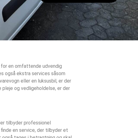
ug for en omfattende udvendig
ices også ekstra services såsom
varevogn eller en luksusbil, er der
e pleje og vedligeholdelse, er der
der tilbyder professionel
inde en service, der tilbyder et
r også tages i betragtning og skal