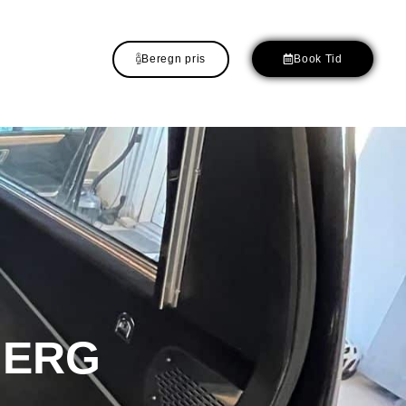
Beregn pris
Book Tid
JERG