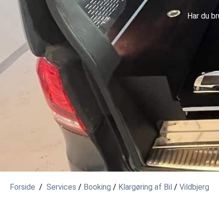
Har du br
Forside
/
Services
/
Booking
/
Klargøring af Bil
/
Vildbjerg