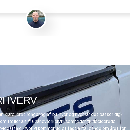
Gert Eliasen
ERHVERV
n klare jeres
rengøring af bil
, hvor og hvornår det passer dig?
som tæller alt fra håndværkervirksomheder til deciderede
erviceaftale. hvor vi kommer ud et fast antal gange om året for