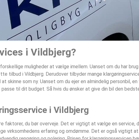
vices i Vildbjerg?
ge forskellige muligheder at vælge imellem. Uanset om du har br
rette tilbud i Vildbjerg. Derudover tilbyder mange klargøringserv
il at skinne som ny. Uanset om du ejer en almindelig personbil, en 
 passe til dit budget. Så hvis du ønsker at give din bil den bedst
ingsservice i Vildbjerg
re faktorer, du bør overveje. Det er vigtigt at vælge en service, 
rsøge virksomhedens erfaring og omdømme. Det er også vigtigt at f
ndvendig rengøring og polering. Prisen for klargøringsservicen bø