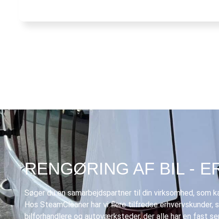
RENGØRING AF BIL - 
Søger du en samarbejdspartner til din virksomhed, som ka
Hos SteamCleaner har vi flere tilfredse erhvervskunder, 
bilforhandlere og autoværksteder, der alle har en fast s