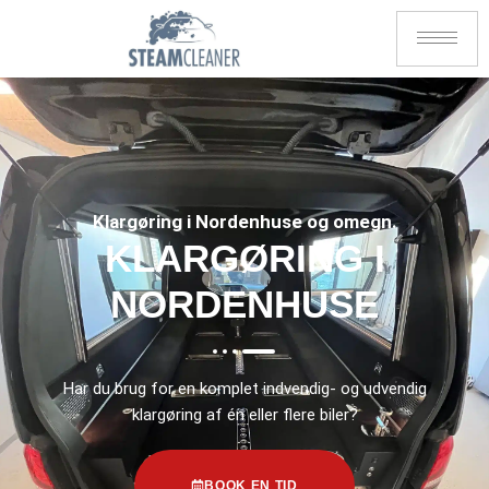
Klargøring i Nordenhuse og omegn.
KLARGØRING I
NORDENHUSE
Har du brug for en komplet indvendig- og udvendig
klargøring af én eller flere biler?
BOOK EN TID