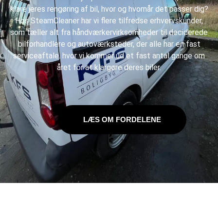
klare jeres
rengøring af bil
, hvor og hvornår det passer dig?
Hos SteamCleaner har vi flere tilfredse erhvervskunder,
som tæller alt fra håndværkervirksomheder til deciderede
bilforhandlere og autoværksteder, der alle har en fast
serviceaftale. hvor vi kommer ud et fast antal gange om
året for at klargøre deres biler.
LÆS OM FORDELENE