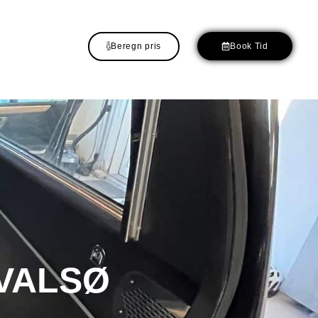
Beregn pris
Book Tid
HVALSØ