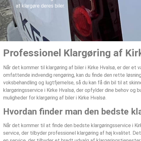
at klargøre deres biler.
Professionel Klargøring af Kir
Når det kommer til klargøring af biler i Kirke Hvalsø, er der e
omfattende indvendig rengøring, kan du finde den rette løsning
voksbehandling og lugtfjernelse, så du kan få din bil til at ski
klargøringsservice i Kirke Hvalsø, der opfylder dine behov og b
muligheder for klargøring af biler i Kirke Hvalsø.
Hvordan finder man den bedste kla
Når det kommer til at finde den bedste klargøringsservice i Kir
service, der tilbyder professionel klargøring af høj kvalitet.
en service, der tilbyder et bredt udvalg af klargøringstjeneste