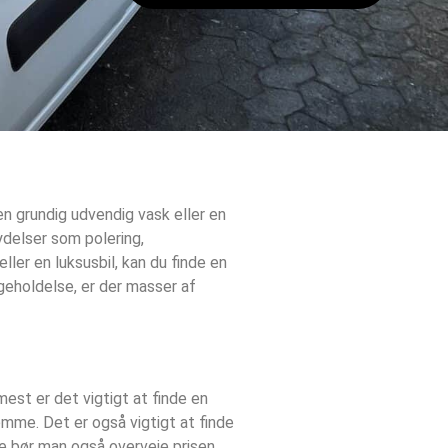
en grundig udvendig vask eller en
ydelser som polering,
ller en luksusbil, kan du finde en
igeholdelse, er der masser af
mest er det vigtigt at finde en
ømme. Det er også vigtigt at finde
ere bør man også overveje prisen