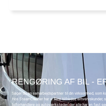
RENGØRING AF BIL - 
Søger du en samarbejdspartner til din virksomhed, som ka
Hos SteamCleaner har vi flere tilfredse erhvervskunder, 
bilforhandlere og autoværksteder, der alle har en fast s