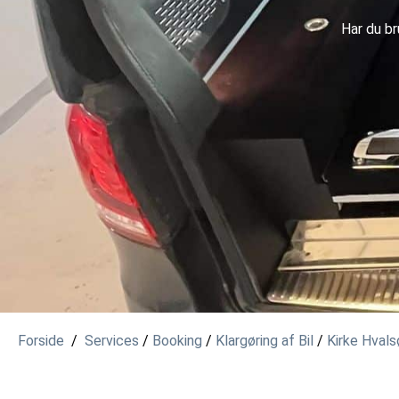
Har du br
Forside
/
Services
/
Booking
/
Klargøring af Bil
/
Kirke Hvals