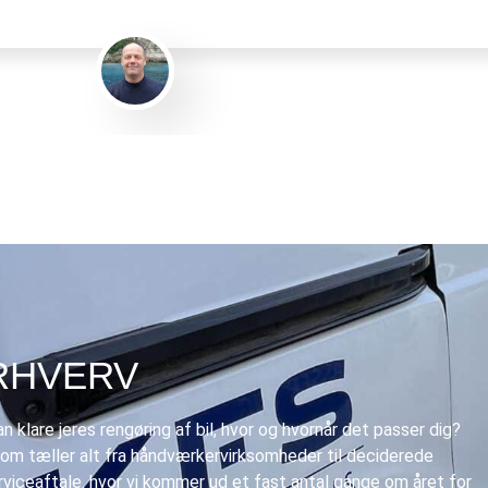
Gert Eliasen
ERHVERV
n klare jeres
rengøring af bil
, hvor og hvornår det passer dig?
som tæller alt fra håndværkervirksomheder til deciderede
erviceaftale. hvor vi kommer ud et fast antal gange om året for