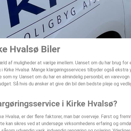
ke Hvalsø Biler
t væld af muligheder at vælge imellem. Uanset om du har brug for 
 i Kirke Hvalsø. Mange klargøringsservices tilbyder også ekstra 
nne som ny. Uanset om du har en almindelig personbil, en varevogn e
udget. Så hvis du ønsker at give din bil den bedste pleje og vedl
rgøringsservice i Kirke Hvalsø?
ke Hvalsø, er der flere faktorer, man bør overveje. Først og frem
 Dette kan sikres ved at undersøge virksomhedens erfaring og omd
r, såsom udvendig vask, indvendig rengøring og polering. Yderlig