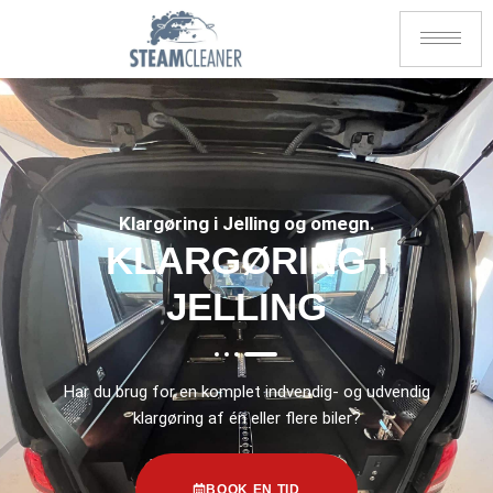
Klargøring i Jelling og omegn.
KLARGØRING I
JELLING
Har du brug for en komplet indvendig- og udvendig
klargøring af én eller flere biler?
BOOK EN TID