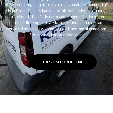
klare jeres
rengøring af bil
, hvor og hvornår det passer dig?
Hos SteamCleaner har vi flere tilfredse erhvervskunder,
som tæller alt fra håndværkervirksomheder til deciderede
bilforhandlere og autoværksteder, der alle har en fast
serviceaftale. hvor vi kommer ud et fast antal gange om
året for at klargøre deres biler.
LÆS OM FORDELENE