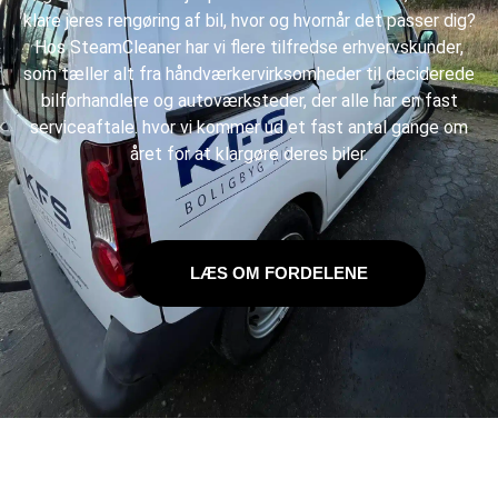
klare jeres
rengøring af bil
, hvor og hvornår det passer dig?
Hos SteamCleaner har vi flere tilfredse erhvervskunder,
som tæller alt fra håndværkervirksomheder til deciderede
bilforhandlere og autoværksteder, der alle har en fast
serviceaftale. hvor vi kommer ud et fast antal gange om
året for at klargøre deres biler.
LÆS OM FORDELENE