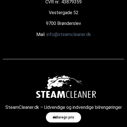
CVR nr.: 43879359
Vestergade 52
9700 Brønderslev
Mail:
info@steamcleaner.dk
SteamCleaner.dk – Udvendige og indvendige bilrengøringer
med damp
Beregn pris