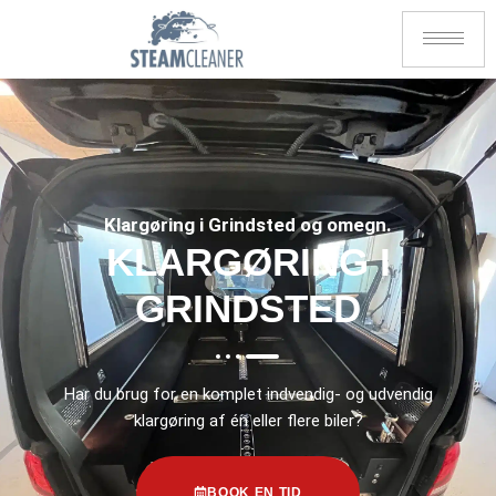
Klargøring i Grindsted og omegn.
KLARGØRING I
GRINDSTED
Har du brug for en komplet indvendig- og udvendig
klargøring af én eller flere biler?
BOOK EN TID