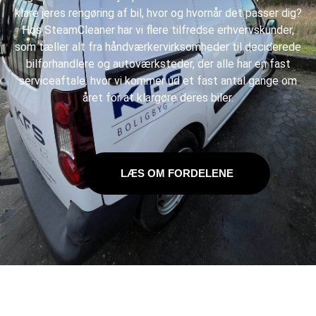
klare jeres
rengøring af bil
, hvor og hvornår det passer dig?
Hos SteamCleaner har vi flere tilfredse erhvervskunder,
som tæller alt fra håndværkervirksomheder til deciderede
bilforhandlere og autoværksteder, der alle har en fast
serviceaftale. hvor vi kommer ud et fast antal gange om
året for at klargøre deres biler.
LÆS OM FORDELENE