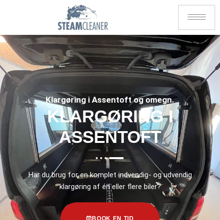
Klargøring i Assentoft og omegn.
KLARGØRING I
ASSENTOFT
Har du brug for en komplet indvendig- og udvendig
klargøring af én eller flere biler?
BOOK EN TID