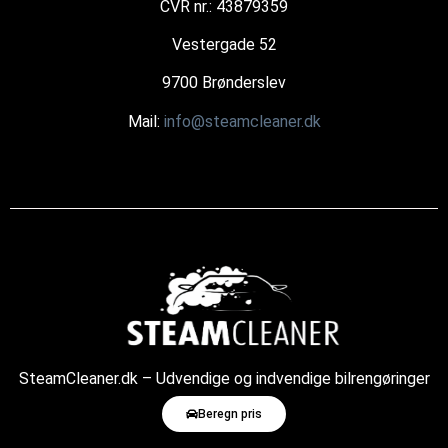
CVR nr.: 43879359
Vestergade 52
9700 Brønderslev
Mail:
info@steamcleaner.dk
SteamCleaner.dk – Udvendige og indvendige bilrengøringer
med damp
Beregn pris