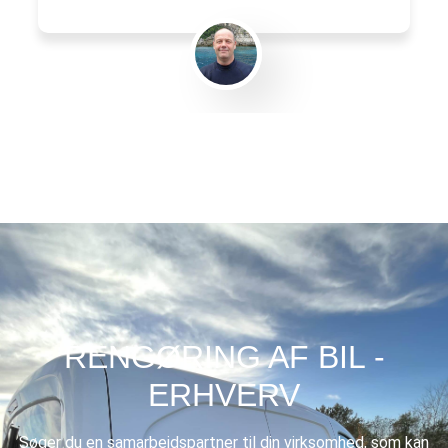
Gert Eliasen
RENGØRING AF BIL -
ERHVERV
Søger du en samarbejdspartner til din virksomhed, som kan